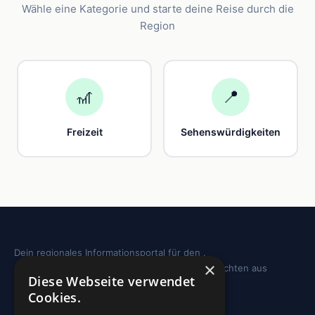
Wähle eine Kategorie und starte deine Reise durch die
Region
🎢
📍
Freizeit
Sehenswürdigkeiten
Dein regionales Informationsportal für den .
×
Sehenswürdigkeiten, Ausflugstipps und Geschichten aus
Diese Webseite verwendet
deiner Region.
Cookies.