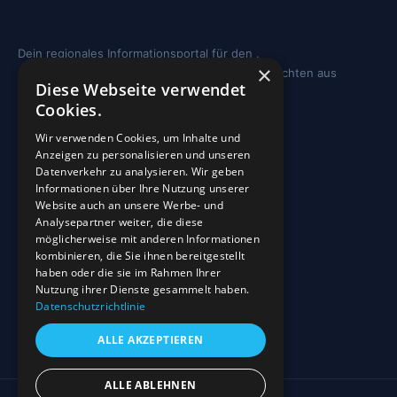
Dein regionales Informationsportal für den .
×
Sehenswürdigkeiten, Ausflugstipps und Geschichten aus
Diese Webseite verwendet
deiner Region.
Cookies.
REGION
Wir verwenden Cookies, um Inhalte und
Anzeigen zu personalisieren und unseren
Freizeit
Datenverkehr zu analysieren. Wir geben
Informationen über Ihre Nutzung unserer
Sehenswürdigkeiten
Website auch an unsere Werbe- und
Analysepartner weiter, die diese
möglicherweise mit anderen Informationen
INFO
kombinieren, die Sie ihnen bereitgestellt
haben oder die sie im Rahmen Ihrer
Blog
Nutzung ihrer Dienste gesammelt haben.
Sehenswürdigkeiten
Datenschutzrichtlinie
Impressum
ALLE AKZEPTIEREN
Datenschutz
ALLE ABLEHNEN