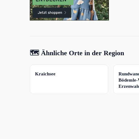
🗺️ Ähnliche Orte in der Region
📍
📍
Kraichsee
Rundwand
Bödemle-
Erzenwa