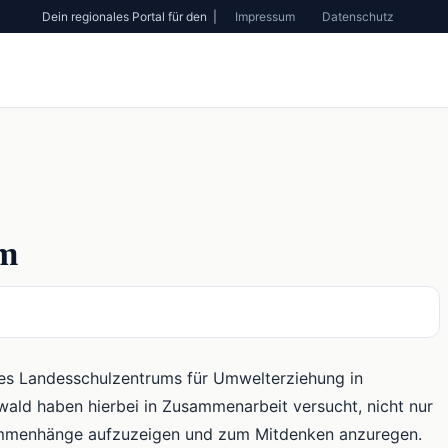
Dein regionales Portal für den |
Impressum
Datenschutz
im
des Landesschulzentrums für Umwelterziehung in
ald haben hierbei in Zusammenarbeit versucht, nicht nur
sammenhänge aufzuzeigen und zum Mitdenken anzuregen.