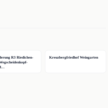
📍
erung R3 Riedichen-
Kreuzbergfriedhof Weingarten
Wegscheidenkopf-
ld…