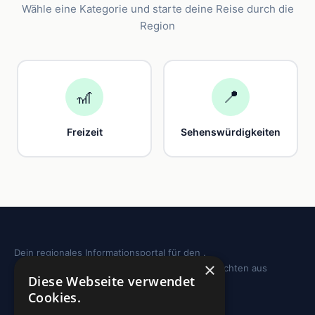
Wähle eine Kategorie und starte deine Reise durch die
Region
🎢
📍
Freizeit
Sehenswürdigkeiten
Dein regionales Informationsportal für den .
×
Sehenswürdigkeiten, Ausflugstipps und Geschichten aus
Diese Webseite verwendet
deiner Region.
Cookies.