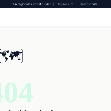
Dein regionales Portal für den |
Impressum
Datenschutz
🗺️
404