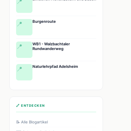
📍
Burgenroute
📍
WB1 - Walzbachtaler
📍
Rundwanderweg
Naturlehrpfad Adelsheim
📍
🔗 ENTDECKEN
📝 Alle Blogartikel