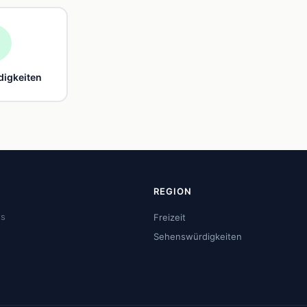

igkeiten
REGION
us
Freizeit
Sehenswürdigkeiten