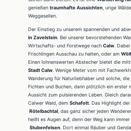
genießen
traumhafte Aussichten
, urige Wälde
Weggesellen.
Der Einstieg zu unserem spannenden und abw
in Zavelstein
. Bei unserer bevorstehenden Wa
Wirtschafts- und Forstwege nach
Calw
. Dabei
Frischlingen Ausschau zu halten, oder am
Wöl
Einen lohnenswerten Abstecher bietet die mitt
Stadt Calw
. Wenige Meter vom mit Fachwerkh
Wanderung für Naturliebhaber und solche, die 
Fichten und Buchen, dann plötzlich ein erster
Aussicht zum pulsierenden Leben. Gleich darauf 
Calwer Wald, dem
Schafott
. Das Highlight de
Rötelbachtal
, das ganz sicher jeden Wanderer
heißt es Augen auf, denn der Weg kann immer ru
Stubenfelsen
. Dort einmal Räuber und Gendar