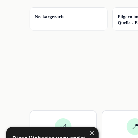
📍
📍
Neckargerach
Pilgern i
Quelle - 
🎢

×