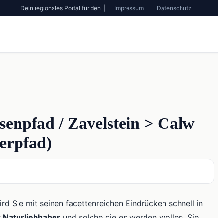
Dein regionales Portal für den |
Impressum
Datenschutz
senpfad / Zavelstein > Calw
erpfad)
rd Sie mit seinen facettenreichen Eindrücken schnell in
 Naturliebhaber
und solche die es werden wollen. Sie