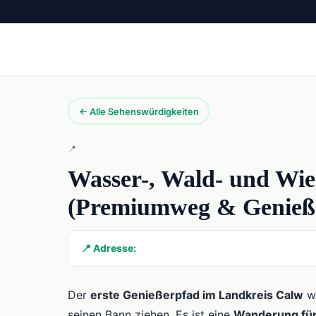
← Alle Sehenswürdigkeiten
📍
Wasser-, Wald- und Wie
(Premiumweg & Genieß
📍 Adresse:
Der
erste Genießerpfad im Landkreis Calw
wi
seinen Bann ziehen. Es ist eine
Wanderung für