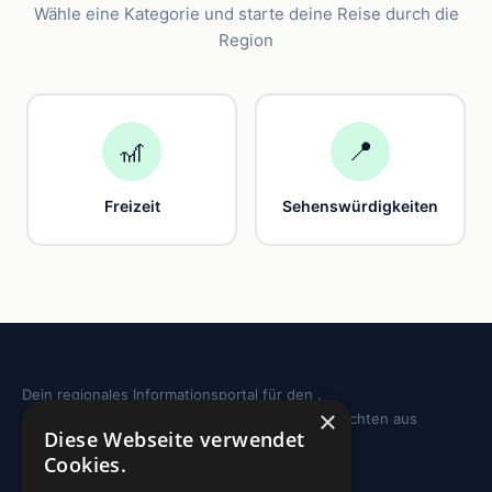
Wähle eine Kategorie und starte deine Reise durch die
Region
🎢
📍
Freizeit
Sehenswürdigkeiten
Dein regionales Informationsportal für den .
×
Sehenswürdigkeiten, Ausflugstipps und Geschichten aus
Diese Webseite verwendet
deiner Region.
Cookies.