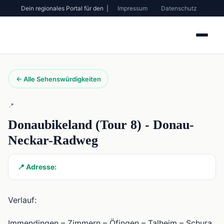
Dein regionales Portal für den |
Impressum
Datenschutz
← Alle Sehenswürdigkeiten
📍
Donaubikeland (Tour 8) - Donau-
Neckar-Radweg
📍 Adresse:
Verlauf:
Immendingen – Zimmern – Öfingen – Talheim – Schura