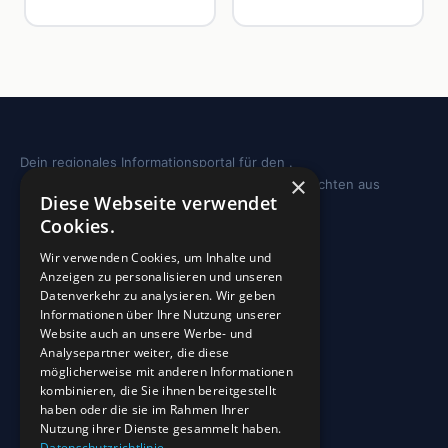
Dein regionales Informationsportal für den .
×
Sehenswürdigkeiten, Ausflugstipps und Geschichten aus
Diese Webseite verwendet
deiner Region.
Cookies.
REGION
Wir verwenden Cookies, um Inhalte und
Anzeigen zu personalisieren und unseren
Freizeit
Datenverkehr zu analysieren. Wir geben
Informationen über Ihre Nutzung unserer
Sehenswürdigkeiten
Website auch an unsere Werbe- und
Analysepartner weiter, die diese
möglicherweise mit anderen Informationen
INFO
kombinieren, die Sie ihnen bereitgestellt
haben oder die sie im Rahmen Ihrer
Blog
Nutzung ihrer Dienste gesammelt haben.
Sehenswürdigkeiten
Datenschutzrichtlinie