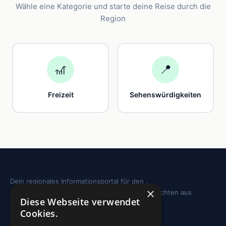
Wähle eine Kategorie und starte deine Reise durch die
Region
🎢
📍
Freizeit
Sehenswürdigkeiten
Dein regionales Informationsportal für den .
×
Sehenswürdigkeiten, Ausflugstipps und Geschichten aus
Diese Webseite verwendet
deiner Region.
Cookies.