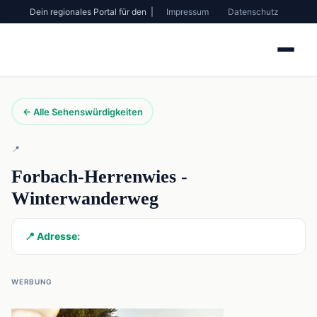
Dein regionales Portal für den |
Impressum
Datenschutz
← Alle Sehenswürdigkeiten
📍
Forbach-Herrenwies -
Winterwanderweg
📍 Adresse:
WERBUNG