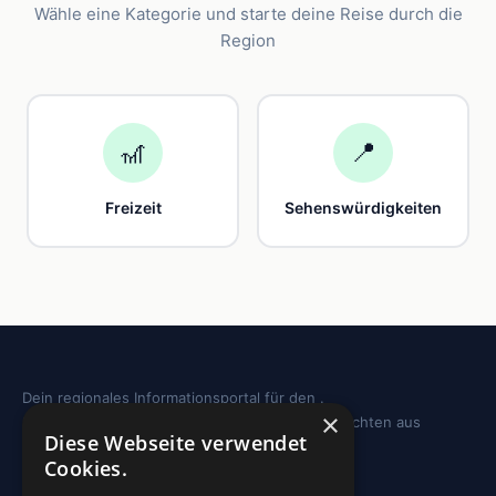
Wähle eine Kategorie und starte deine Reise durch die
Region
🎢
📍
Freizeit
Sehenswürdigkeiten
Dein regionales Informationsportal für den .
×
Sehenswürdigkeiten, Ausflugstipps und Geschichten aus
Diese Webseite verwendet
deiner Region.
Cookies.