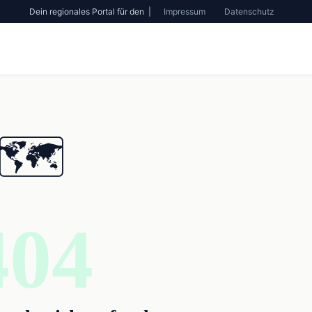
Dein regionales Portal für den |
Impressum
Datenschutz
🗺️
404