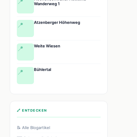
📍
Wanderweg 1
Atzenberger Höhenweg
📍
Weite Wiesen
📍
Bühlertal
📍
🔗 ENTDECKEN
📝 Alle Blogartikel