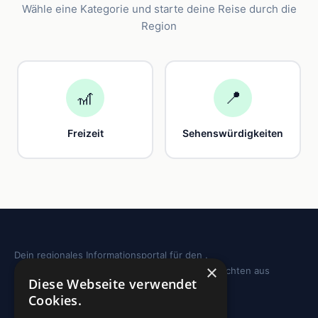
Wähle eine Kategorie und starte deine Reise durch die
Region
🎢
📍
Freizeit
Sehenswürdigkeiten
Dein regionales Informationsportal für den .
×
Sehenswürdigkeiten, Ausflugstipps und Geschichten aus
Diese Webseite verwendet
deiner Region.
Cookies.