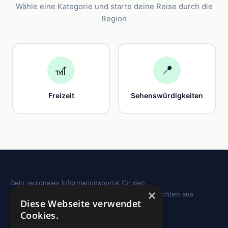
Wähle eine Kategorie und starte deine Reise durch die
Region
🎢
📍
Freizeit
Sehenswürdigkeiten
Dein regionales Informationsportal für den .
×
Sehenswürdigkeiten, Ausflugstipps und Geschichten aus
Diese Webseite verwendet
deiner Region.
Cookies.