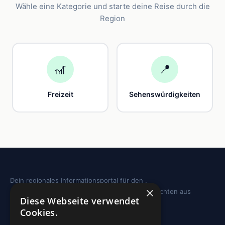
Wähle eine Kategorie und starte deine Reise durch die
Region
🎢
📍
Freizeit
Sehenswürdigkeiten
Dein regionales Informationsportal für den .
×
Sehenswürdigkeiten, Ausflugstipps und Geschichten aus
Diese Webseite verwendet
deiner Region.
Cookies.