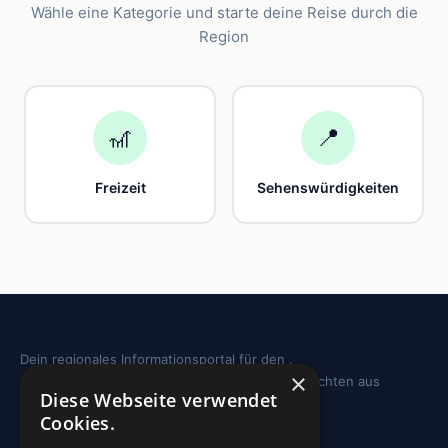
Wähle eine Kategorie und starte deine Reise durch die
Region
🎢
📍
Freizeit
Sehenswürdigkeiten
Dein regionales Informationsportal für den .
×
Sehenswürdigkeiten, Ausflugstipps und Geschichten aus
Diese Webseite verwendet
deiner Region.
Cookies.