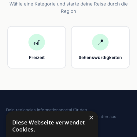
Wähle eine Kategorie und starte deine Reise durch die
Region
🎢
📍
Freizeit
Sehenswürdigkeiten
Dein regionales Informationsportal für den .
×
Sehenswürdigkeiten, Ausflugstipps und Geschichten aus
Diese Webseite verwendet
deiner Region.
Cookies.