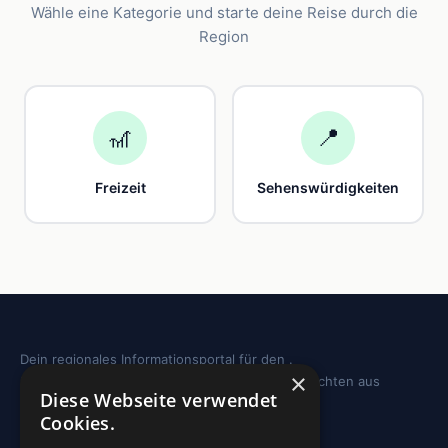
Wähle eine Kategorie und starte deine Reise durch die
Region
🎢
📍
Freizeit
Sehenswürdigkeiten
Dein regionales Informationsportal für den .
×
Sehenswürdigkeiten, Ausflugstipps und Geschichten aus
Diese Webseite verwendet
deiner Region.
Cookies.