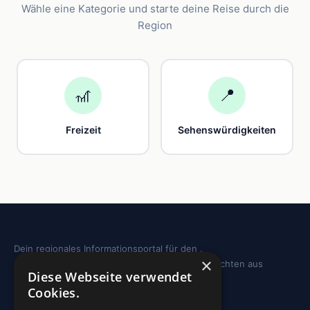
Wähle eine Kategorie und starte deine Reise durch die
Region
🎢
📍
Freizeit
Sehenswürdigkeiten
Dein regionales Informationsportal für den .
×
Sehenswürdigkeiten, Ausflugstipps und Geschichten aus
Diese Webseite verwendet
deiner Region.
Cookies.