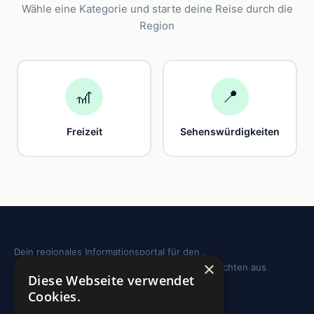
Wähle eine Kategorie und starte deine Reise durch die
Region
🎢
📍
Freizeit
Sehenswürdigkeiten
Dein regionales Informationsportal für den .
×
Sehenswürdigkeiten, Ausflugstipps und Geschichten aus
Diese Webseite verwendet
deiner Region.
Cookies.