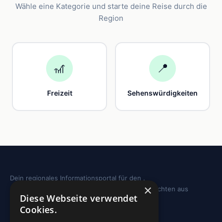
Wähle eine Kategorie und starte deine Reise durch die
Region
🎢
📍
Freizeit
Sehenswürdigkeiten
Dein regionales Informationsportal für den .
×
Sehenswürdigkeiten, Ausflugstipps und Geschichten aus
Diese Webseite verwendet
deiner Region.
Cookies.