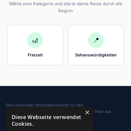
Wähle eine Kategorie und starte deine Reise durch die
Region
🎢
📍
Freizeit
Sehenswürdigkeiten
Dein regionales Informationsportal für den .
×
Sehenswürdigkeiten, Ausflugstipps und Geschichten aus
Diese Webseite verwendet
deiner Region.
Cookies.