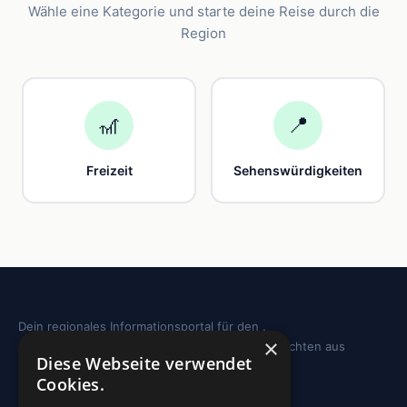
Wähle eine Kategorie und starte deine Reise durch die
Region
🎢
📍
Freizeit
Sehenswürdigkeiten
Dein regionales Informationsportal für den .
×
Sehenswürdigkeiten, Ausflugstipps und Geschichten aus
Diese Webseite verwendet
deiner Region.
Cookies.