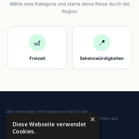
Wähle eine Kategorie und starte deine Reise durch die
Region
🎢
📍
Freizeit
Sehenswürdigkeiten
Dein regionales Informationsportal für den .
×
Sehenswürdigkeiten, Ausflugstipps und Geschichten aus
Diese Webseite verwendet
deiner Region.
Cookies.