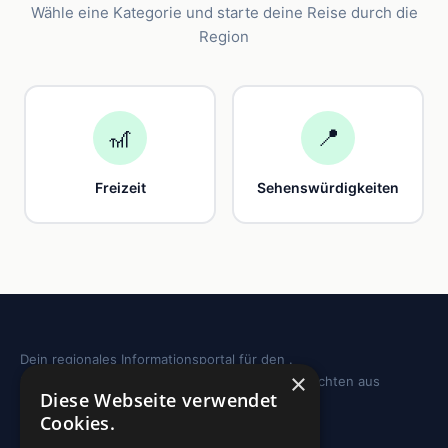
Wähle eine Kategorie und starte deine Reise durch die
Region
🎢
📍
Freizeit
Sehenswürdigkeiten
Dein regionales Informationsportal für den .
×
Sehenswürdigkeiten, Ausflugstipps und Geschichten aus
Diese Webseite verwendet
deiner Region.
Cookies.