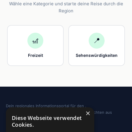
Wähle eine Kategorie und starte deine Reise durch die
Region
🎢
📍
Freizeit
Sehenswürdigkeiten
Dein regionales Informationsportal für den .
×
Sehenswürdigkeiten, Ausflugstipps und Geschichten aus
Diese Webseite verwendet
deiner Region.
Cookies.