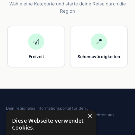
Wähle eine Kategorie und starte deine Reise durch die
Region
🎢
📍
Freizeit
Sehenswürdigkeiten
Dein regionales Informationsportal für den .
×
Sehenswürdigkeiten, Ausflugstipps und Geschichten aus
Diese Webseite verwendet
deiner Region.
Cookies.