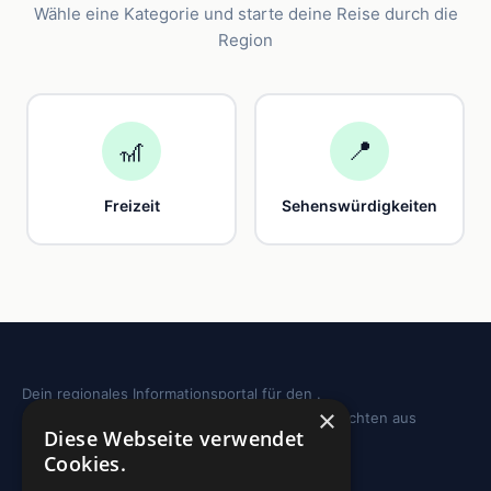
Wähle eine Kategorie und starte deine Reise durch die
Region
🎢
📍
Freizeit
Sehenswürdigkeiten
Dein regionales Informationsportal für den .
×
Sehenswürdigkeiten, Ausflugstipps und Geschichten aus
Diese Webseite verwendet
deiner Region.
Cookies.