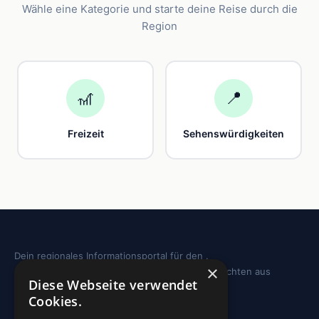
Wähle eine Kategorie und starte deine Reise durch die
Region
🎢
📍
Freizeit
Sehenswürdigkeiten
Dein regionales Informationsportal für den .
×
Sehenswürdigkeiten, Ausflugstipps und Geschichten aus
Diese Webseite verwendet
deiner Region.
Cookies.