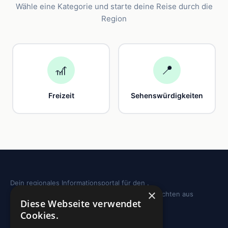
Wähle eine Kategorie und starte deine Reise durch die
Region
🎢
📍
Freizeit
Sehenswürdigkeiten
Dein regionales Informationsportal für den .
×
Sehenswürdigkeiten, Ausflugstipps und Geschichten aus
Diese Webseite verwendet
deiner Region.
Cookies.