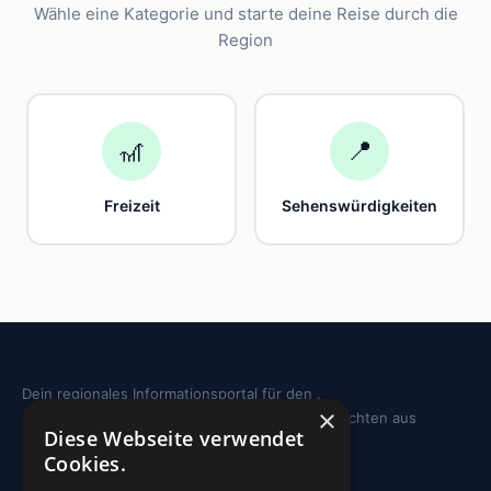
Wähle eine Kategorie und starte deine Reise durch die
Region
🎢
📍
Freizeit
Sehenswürdigkeiten
Dein regionales Informationsportal für den .
×
Sehenswürdigkeiten, Ausflugstipps und Geschichten aus
Diese Webseite verwendet
deiner Region.
Cookies.