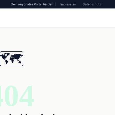
Dein regionales Portal für den |
Impressum
Datenschutz
🗺️
404