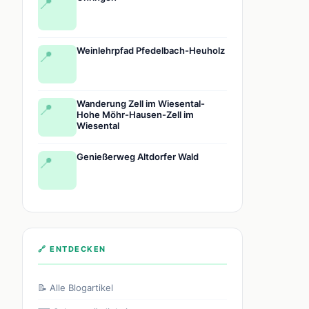
📍
Weinlehrpfad Pfedelbach-Heuholz
📍
Wanderung Zell im Wiesental-
📍
Hohe Möhr-Hausen-Zell im
Wiesental
Genießerweg Altdorfer Wald
📍
🔗 ENTDECKEN
📝 Alle Blogartikel