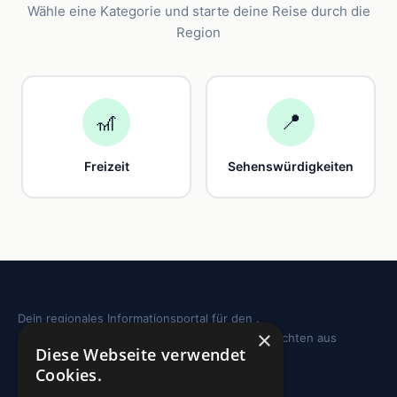
Wähle eine Kategorie und starte deine Reise durch die
Region
🎢
📍
Freizeit
Sehenswürdigkeiten
Dein regionales Informationsportal für den .
×
Sehenswürdigkeiten, Ausflugstipps und Geschichten aus
Diese Webseite verwendet
deiner Region.
Cookies.